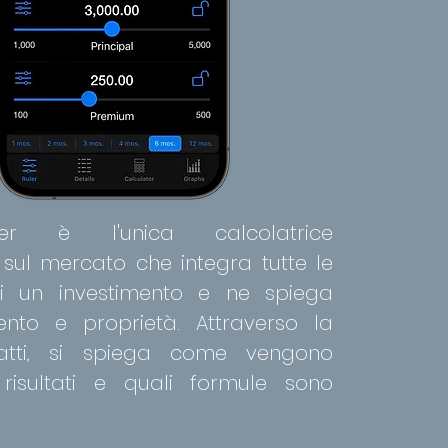
ler è l'unica calcolatrice
a sul mercato che integra tutte le
 di un investimento e ne spiega
ento e proprietà. Attraverso la
fatti, si spiega come vengono
 risultati e quali formule sono