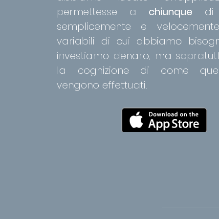
permettesse a
chiunque
di 
semplicemente e velocemen
variabili di cui abbiamo biso
investiamo denaro, ma sopratut
la cognizione di come quest
vengono effettuati.