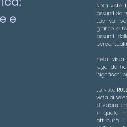
ica:
Nella vista
assunti da tu
e e
tap sul pe
grafico a to
assunti dall
percentuali 
Nella vist
legenda ha 
“significati” più
La vista
RUL
vista di sele
di valore c
in quella m
attribuirà i