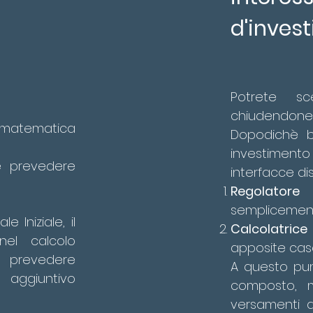
d'inves
Potrete sc
chiudendone
la matematica
Dopodichè ba
investiment
e prevedere
interfacce dis
Regolato
semplicemente
e Iniziale, il
Calcolatrice
nel calcolo
apposite cas
le prevedere
A questo pun
aggiuntivo
composto, m
versamenti ag