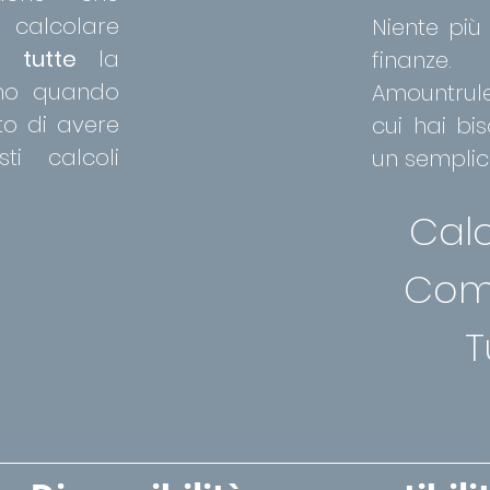
calcolare
Niente più
te
tutte
la
finanze.
gno quando
Amountrule
to di avere
cui hai bi
i calcoli
un semplic
Calc
Com
T