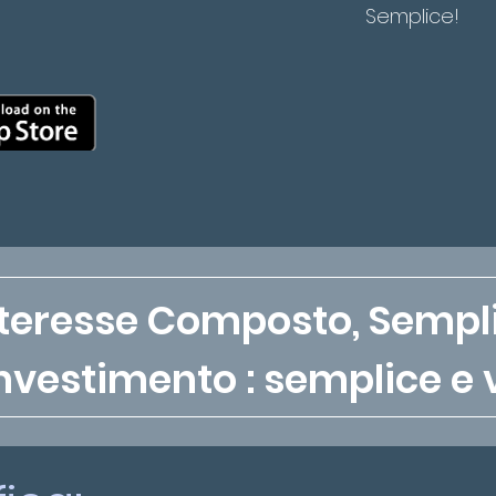
Semplice!
nteresse Composto, Semplic
investimento : semplice e 