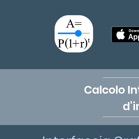
Calcolo I
d'