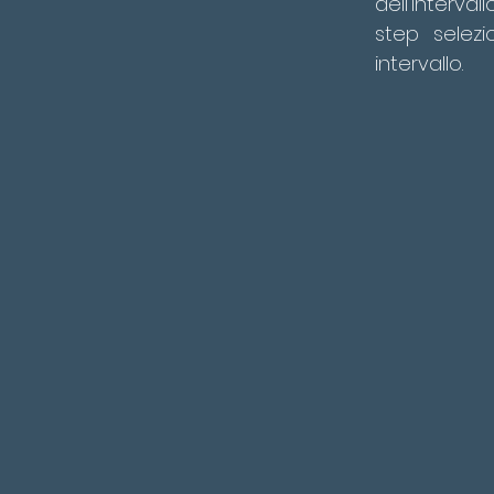
dell’interva
step selezi
intervallo.