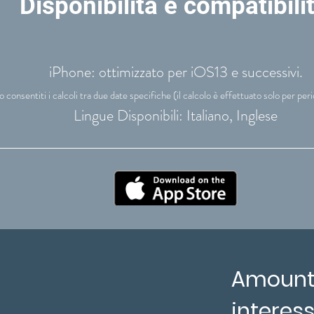
Disponibilità e compatibili
iPhone: ottimizzato per iOS13 e successivi.
consentiti i calcoli tra due date specifiche (il calcolo è effettuato solo per peri
Lingue Disponibili: Italiano, Inglese
AmountR
interess