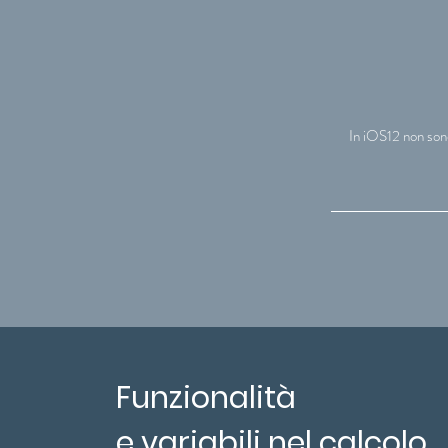
In iOS12 non sono 
Funzionalità
e variabili nel calcolo