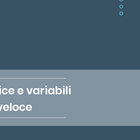
e e variabili
veloce