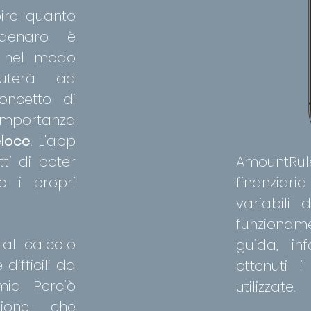
pire quanto
 denaro è
e nel modo
iuterà ad
oncetto di
importanza
eloce
. L'app
ti di poter
AmountRu
o i propri
finanziari
variabili
funzionam
al calcolo
guida, in
difficili da
ottenuti i
ia. Perciò
utilizzate.
zione che