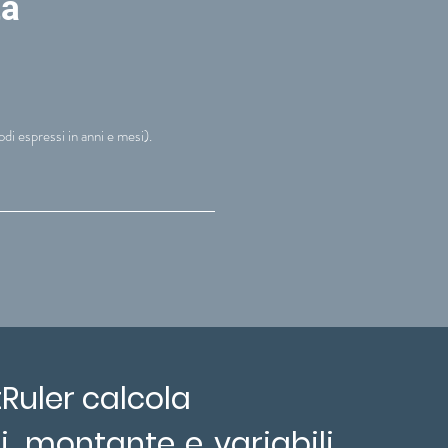
tà
odi espressi in anni e mesi).
uler calcola
i, montante e variabili